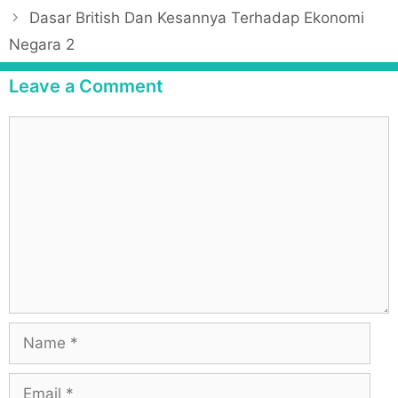
o
Dasar British Dan Kesannya Terhadap Ekonomi
s
Negara 2
t
n
Leave a Comment
a
v
C
i
o
g
m
a
m
t
e
i
n
o
t
n
N
a
m
E